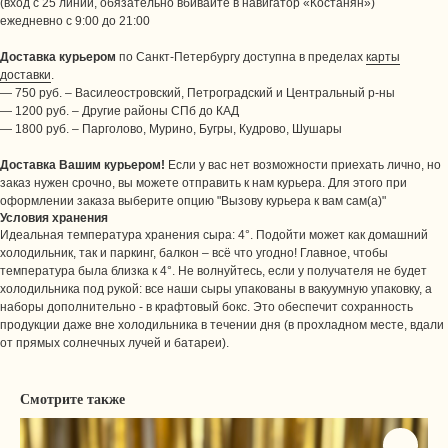
(вход с 25 линии, обязательно вбивайте в навигатор «Костанян»)
ежедневно с 9:00 до 21:00
Доставка курьером
по Санкт-Петербургу доступна в пределах
карты
доставки
.
— 750 руб. – Василеостровский, Петроградский и Центральный р-ны
— 1200 руб. – Другие районы СПб до КАД
— 1800 руб. – Парголово, Мурино, Бугры, Кудрово, Шушары
Доставка Вашим курьером!
Если у вас нет возможности приехать лично, но
заказ нужен срочно, вы можете отправить к нам курьера. Для этого при
оформлении заказа выберите опцию "Вызову курьера к вам сам(а)"
Условия хранения
Идеальная температура хранения сыра: 4°. Подойти может как домашний
холодильник, так и паркинг, балкон – всё что угодно! Главное, чтобы
температура была близка к 4°. Не волнуйтесь, если у получателя не будет
холодильника под рукой: все наши сыры упакованы в вакуумную упаковку, а
наборы дополнительно - в крафтовый бокс. Это обеспечит сохранность
продукции даже вне холодильника в течении дня (в прохладном месте, вдали
от прямых солнечных лучей и батареи).
Смотрите также