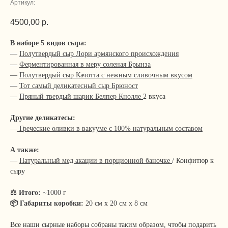
Артикул:
4500,00
р.
В наборе 5 видов сыра:
—
Полутвердый сыр Лори армянского происхождения
—
Ферментированная в меру соленая Брынза
—
Полутвердый сыр Качотта с нежным сливочным вкусом
—
Тот самый деликатесный сыр Брюност
—
Пряный твердый шарик Белпер Кнолле
2 вкуса
Другие деликатесы:
—
Греческие оливки в вакууме с 100% натуральным составом
А также:
—
Натуральный мед акации в порционной баночке
/
Конфитюр к
сыру
⚖️ Итого:
~1000 г
📦 Габариты коробки:
20 см х 20 см х 8 см
Все наши сырные наборы собраны таким образом, чтобы подарить