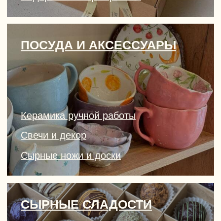
Сырные макаруны
Сырные конфеты
Сырное мороженое
Ответы на важные
вопросы