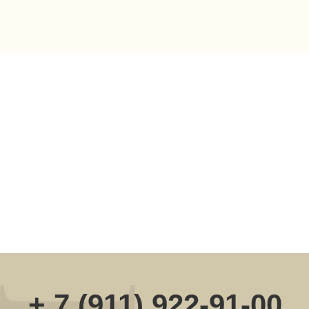
Покупателям
О нас
Корпоративные подарки
Доставка и оплата
Блог
Контакты
Согласие с политикой ОПД
Политика в отношении обработки ПД
Публичная оферта
Реквизиты
Карта сайта
Разработка сайта
*Meta признана экстремистской организацией
© 2018-2025 ИП Костанян Анаит Давидовна,
все права защищены