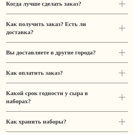
Когда лучше сделать заказ?
Адрес бутика:
Санкт-Петербург,
26-ая линия В.О., дом 7 (вход с 25 линии,
Как получить заказ? Есть ли
вбивайте в навигатор – Костанян)
ежедневно с 9:00 до 21:00
доставка?
Личный кабинет
Вы доставляете в другие города?
Как оплатить заказ?
КАТАЛОГ
НОВИНКИ
ПОПУЛЯРНЫЕ ТОВАРЫ
Какой срок годности у сыра в
ПРОДУКЦИЯ СЫРОВАРНИ
наборах?
ПОДАРОЧНЫЕ НАБОРЫ
ДЕЛИКАТЕСЫ И БАКАЛЕЯ
СЫРНЫЕ СЛАДОСТИ
Как хранить наборы?
ПОСУДА И АКСЕССУАРЫ
ПОДАРОЧНЫЕ СЕРТИФИКАТЫ