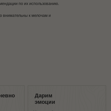
омендации по их использованию.
но внимательны к мелочам и
Дарим
эмоции
Мы разработали уникальные
подарочные наборы на все
случаи жизни.
Это не просто наборы сыров —
это новый гастрономический опыт
для вас и ваших близких!