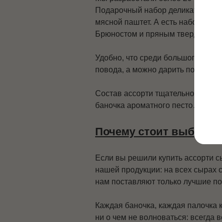
Подарочный набор деликатесов м
мясной паштет. А есть
наборы
с н
Брюностом и пряным твердым шар
Удобно, что среди большого разн
повода, а можно дарить подарки и
Состав ассорти тщательно продум
баночка ароматного песто… Остало
Почему стоит выбрать
Если вы решили купить ассорти с
нашей продукции: на всех сырах с
нам поставляют только лучшие п
Каждая баночка, каждая палочка 
ни о чем не волноваться: всегда