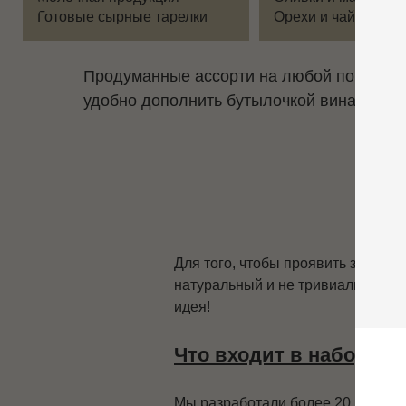
Продуманные ассорти на любой повод: по
удобно дополнить бутылочкой вина. Миним
Для того, чтобы проявить заботу,
натуральный и не тривиальный ко
идея!
Что входит в наборы?
Мы разработали более 20 вариан