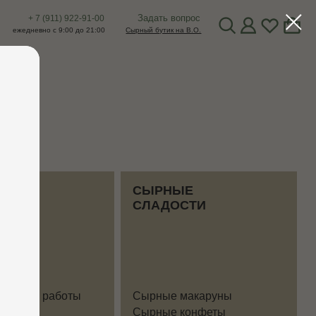
Задать вопрос
22-91-00
до 21:00
Сырный бутик на В.О.
СЫРНЫЕ
СЛАДОСТИ
ты
Сырные макаруны
Сырные конфеты
Сырное мороженое