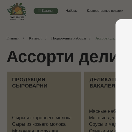
Каталог
Наборы
Корпоративные подарки
О нас
Главная
/
Каталог
/
Подарочные наборы
/
Ассорти деликатесов
Ассорти деликат
ПРОДУКЦИЯ
ДЕЛИКАТЕСЫ И
СЫРОВАРНИ
БАКАЛЕЯ
Мясные наборы
Сыры из коровьего молока
Мясные деликатесы
Сыры из козьего молока
Соусы и мед
Молочная продукция
Оливки и масла
Готовые сырные тарелки
Орехи и чай