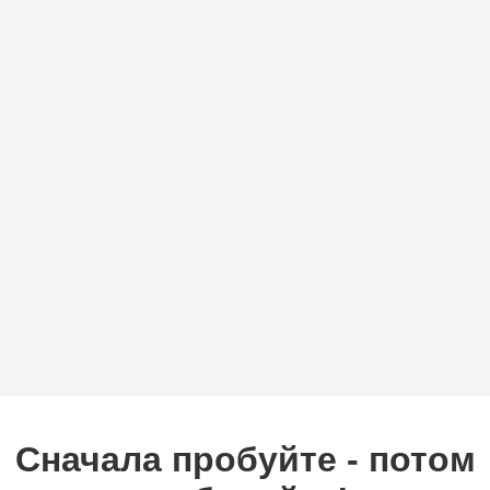
ход в гости, подарок любимому врачу! Такое ассорт
ум упаковки, лент или открыток, только все самое в
 не нужен особый повод. Идете в гости, к врачу или на важ
мплимент, который подчеркнет ваш особенный подход. Дел
Сначала пробуйте - потом
тов комбинаций наших натуральных сыров и других делика