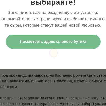
выбирайте!
ожет включать всего два наименования, например,
сыр качо
есколькими видами сыра: армянским Лори, нежным сливоч
Загляните к нам на ежедневную дегустацию:
иком Белпер Кнолле, дополненные баночкой превосходно
открывайте новые грани вкуса и выбирайте именно
те сыры, которые станут вашей новой любовью.
ообразия нашего ассортимента всегда можно найти подаро
х нашей коллекции «Ассорти» просто так, без причины, что
Посмотреть адрес сырного бутика
ан: все компоненты гармонично сочетаются друг с другом. 
сь купить багет, бутылочку вина, и вы – любимый гость на
 нашу сыроварню?
ыров производства сыроварни Костанян, можете быть увер
тоит наша фамилия, как гарант качества, а соусы, оливки, 
оставщики.
колбасы – отобрана нами лично. Наши постоянные покупател
 все свежее, вкусное, натуральное. А все наши наборы упа