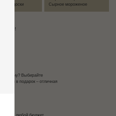
и
кусное!
ную встречу? Выбирайте
икатесы в подарок – отличная
тесов на любой бюджет.