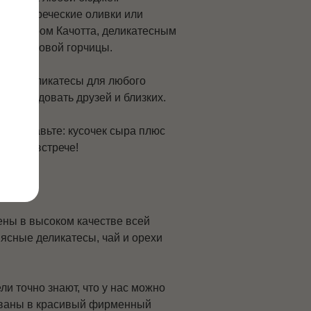
тта и греческие оливки
или
ным сыром Качотта, деликатесным
й фруктовой горчицы.
чные деликатесы для любого
бы порадовать друзей и близких.
Представьте: кусочек сыра плюс
 любой встрече!
ены в высоком качестве всей
мясные деликатесы, чай и орехи
и точно знают, что у нас можно
кованы в красивый фирменный