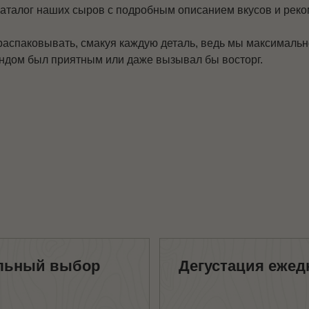
каталог наших сыров с подробным описанием вкусов и рек
распаковывать, смакуя каждую деталь, ведь мы максималь
ендом был приятным или даже вызывал бы восторг.
й выбор
Дегустация ежедневно
Забота и высокий уровень
обственного
сервиса – наш приоритет! Поэтому
в нашей сырной
в нашей сырной лавке ежедневно
иобрести
проходит
их локальных
дегустация сыра. Попробовать
 (мясные
оригинальный Брюност или сыр с
сы, масла, орехи,
чабрецом, приобрести сырное
мороженое или узнать интересное
брали для вас.
из мира сыроварения из уст наших
лько лучшее для
сырных экспертов – мы всегда
нято
рады вам в нашей сырной лавке.
е.