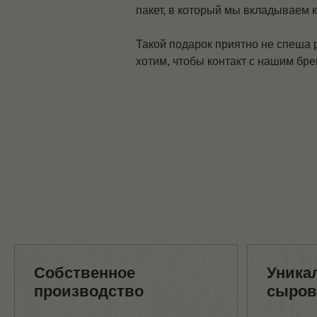
пакет, в который мы вкладываем 
Такой подарок приятно не спеша 
хотим, чтобы контакт с нашим бр
Собственное
Уникальны
производство
сыров
Мы производим более
Помимо сыров с
30 сортов сыра по аутентичным
производства, 
рецептам, максимально стараясь
лавке можно пр
воспроизвести оригинальный
продукцию друг
вкус каждого сыра.
производителей
При производстве
деликатесы, соу
мы используем молоко
мед), которую
от Айширских пород коров,
мы бережно ото
которое известно своим
Мы выбираем то
премиальным качеством,
вас, как это при
высоким содержанием белка,
в любящей семь