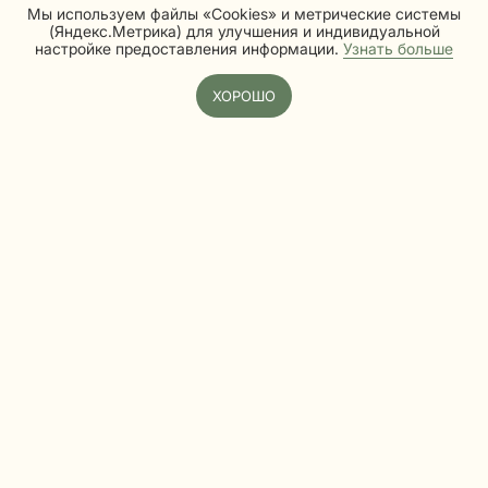
Реквизиты
Мы используем файлы «Cookies» и метрические системы
(Яндекс.Метрика) для улучшения и индивидуальной
Карта сайта
настройке предоставления информации.
Узнать больше
Разработка сайта
*Meta признана экстремистской организацией
ХОРОШО
© 2018-2025 ИП Костанян Анаит Давидовна,
все права защищены