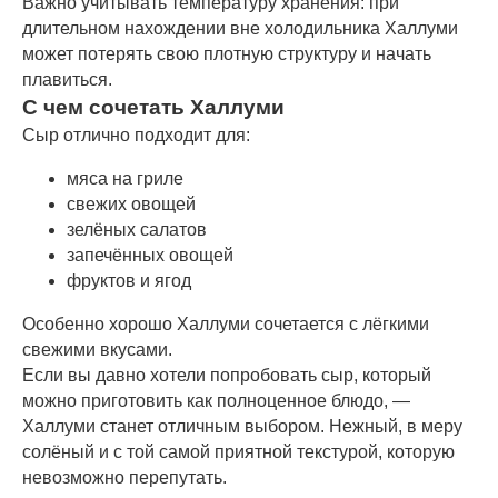
Важно учитывать температуру хранения: при
длительном нахождении вне холодильника Халлуми
может потерять свою плотную структуру и начать
плавиться.
Примеры наборов
С чем сочетать Халлуми
под разный бюджет
Сыр отлично подходит для:
мяса на гриле
свежих овощей
зелёных салатов
запечённых овощей
фруктов и ягод
Особенно хорошо Халлуми сочетается с лёгкими
свежими вкусами.
Если вы давно хотели попробовать сыр, который
можно приготовить как полноценное блюдо, —
Халлуми станет отличным выбором. Нежный, в меру
солёный и с той самой приятной текстурой, которую
невозможно перепутать.