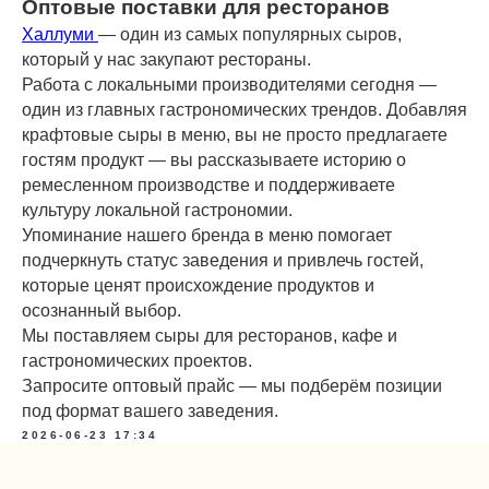
Оптовые поставки для ресторанов
Набор S «Сырная
Набор M «Хиты застол
Халлуми
— один из самых популярных сыров,
тарелка»
3 000 руб.
4 300 руб.
который у нас закупают рестораны.
Работа с локальными производителями сегодня —
один из главных гастрономических трендов. Добавляя
крафтовые сыры в меню, вы не просто предлагаете
гостям продукт — вы рассказываете историю о
ремесленном производстве и поддерживаете
+ 7 (911) 922-91-00
культуру локальной гастрономии.
Упоминание нашего бренда в меню помогает
подчеркнуть статус заведения и привлечь гостей,
которые ценят происхождение продуктов и
осознанный выбор.
Мы поставляем сыры для ресторанов, кафе и
гастрономических проектов.
Запросите оптовый прайс — мы подберём позиции
Адрес бутика:
под формат вашего заведения.
Санкт-Петербург,
26-ая линия В.О., дом 7 (вход с 25 линии,
2026-06-23 17:34
вбивайте в навигатор – Костанян)
ежедневно с 9:00 до 21:00