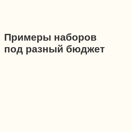
Личный кабинет
КАТАЛОГ
НОВИНКИ
ПОПУЛЯРНЫЕ ТОВАРЫ
ПРОДУКЦИЯ СЫРОВАРНИ
ПОДАРОЧНЫЕ НАБОРЫ
ДЕЛИКАТЕСЫ И БАКАЛЕЯ
СЫРНЫЕ СЛАДОСТИ
ПОСУДА И АКСЕССУАРЫ
ПОДАРОЧНЫЕ СЕРТИФИКАТЫ
Покупателям
О нас
Корпоративные подарки
Доставка и оплата
Блог
Контакты