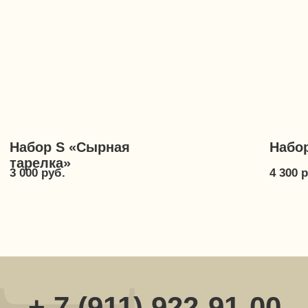
Согласие с политикой ОПД
Политика в отношении обработки ПД
Публичная оферта
Реквизиты
Карта сайта
Разработка сайта
*Meta признана экстремистской организацией
© 2018-2025 ИП Костанян Анаит Давидовна,
все права защищены