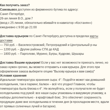
Как получить заказ?
Самовывоз
доступен из фирменного бутика по адресу:
Санкт-Петербург,
26-ая линия В.О., дом 7
(вход с 25 линии, обязательно вбивайте в навигатор «Костанян»)
ежедневно с 9:00 до 21:00
Доставка курьером
по Санкт-Петербургу доступна в пределах
карты
доставки
.
— 750 руб. – Василеостровский, Петроградский и Центральный р-ны
— 1200 руб. – Другие районы СПб до КАД
— 1800 руб. – Парголово, Мурино, Бугры, Кудрово, Шушары
Доставка Вашим курьером!
Если у вас нет возможности приехать лично, но
заказ нужен срочно, вы можете отправить к нам курьера. Для этого при
оформлении заказа выберите опцию "Вызову курьера к вам сам(а)"
Условия хранения
Идеальная температура хранения сыра: 4°. Подойти может как домашний
холодильник, так и паркинг, балкон – всё что угодно! Главное, чтобы
температура была близка к 4°. Не волнуйтесь, если у получателя не будет
холодильника под рукой: все наши сыры упакованы в вакуумную упаковку, а
наборы дополнительно - в крафтовый бокс. Это обеспечит сохранность
продукции даже вне холодильника в течении дня (в прохладном месте, вдали
от прямых солнечных лучей и батареи).