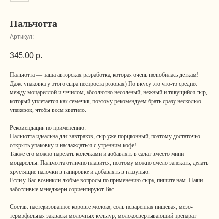
Пальчотта
Артикул:
345,00
р.
Пальчотта — наша авторская разработка, которая очень полюбилась деткам!
Даже упаковка у этого сыра неспроста розовая) По вкусу это что-то среднее
между моцареллой и чечилом, абсолютно несоленый, нежный и тянущийся сыр,
который уплетается как семечки, поэтому рекомендуем брать сразу несколько
упаковок, чтобы всем хватило.
Рекомендации по применению:
Пальчотта идеальна для завтраков, сыр уже порционный, поэтому достаточно
открыть упаковку и наслаждаться с утренним кофе!
Также его можно нарезать колечками и добавлять в салат вместо мини
моцареллы. Пальчотта отлично плавится, поэтому можно смело запекать, делать
хрустящие палочки в панировке и добавлять в глазунью.
Если у Вас возникли любые вопросы по применению сыра, пишите нам. Наши
заботливые менеджеры сориентируют Вас.
Состав: пастеризованное коровье молоко, соль поваренная пищевая, мезо-
термофильная закваска молочных культур, молокосвертывающий препарат