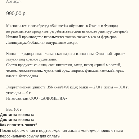
Артикул:
990,00
р.
Мясники-технологи бренда «Salumeria» обучались в Италии и Франции,
но рецепты всех продуктов разрабатывали сами на основе рецептур Северной
Италии.В производстве используется только свежее мясо от фермеров
Ленинградской области и натуральные специи.
Коппа — традиционная итальянская нарезка из свинины. Отличный вариант
закуски под красное сухое вино.
Состав продукта: свинина, соль нитритная, сахар, перец черный молотый,
чеснок, можжевельник, мускатный орех, паприка, фенхель, каенский перец,
плесень благородная
Энергетическая ценность: 356 ккал/1490 кДж; белки — 27.0 г; жиры — 30.0 г;
углеводы — 0 г.
Изготовитель: ООО «САЛЮМЕРИА»
Вес: 100 г
Доставка и оплата
Доставка и оплата
Как оплатить заказ?
После оформления и подтверждения заказа менеджер пришлет вам
персональную ссылку для оплаты.