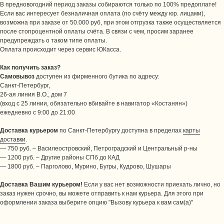
В предновогодний период заказы собираются только по 100% предоплате!
Если вас интересует безналичная оплата (по счёту между юр. лицами),
возможна при заказе от 50.000 руб, при этом отгрузка также осуществляется
после стопроцентной оплаты счёта. В связи с чем, просим заранее
предупреждать о таком типе оплаты.
Оплата происходит через сервис ЮКасса.
Как получить заказ?
Самовывоз
доступен из фирменного бутика по адресу:
Санкт-Петербург,
26-ая линия В.О., дом 7
(вход с 25 линии, обязательно вбивайте в навигатор «Костанян»)
ежедневно с 9:00 до 21:00
Доставка курьером
по Санкт-Петербургу доступна в пределах
карты
доставки
.
— 750 руб. – Василеостровский, Петроградский и Центральный р-ны
— 1200 руб. – Другие районы СПб до КАД
— 1800 руб. – Парголово, Мурино, Бугры, Кудрово, Шушары
Доставка Вашим курьером!
Если у вас нет возможности приехать лично, но
заказ нужен срочно, вы можете отправить к нам курьера. Для этого при
оформлении заказа выберите опцию "Вызову курьера к вам сам(а)"